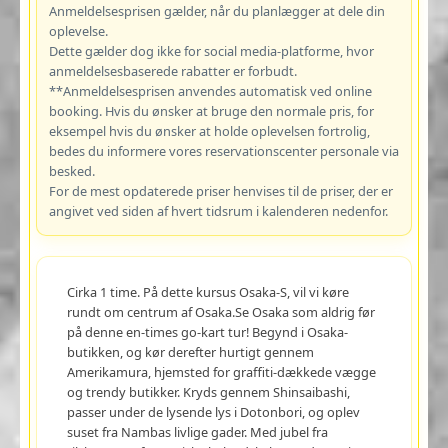
Anmeldelsesprisen gælder, når du planlægger at dele din
oplevelse.
Dette gælder dog ikke for social media-platforme, hvor
anmeldelsesbaserede rabatter er forbudt.
**Anmeldelsesprisen anvendes automatisk ved online
booking. Hvis du ønsker at bruge den normale pris, for
eksempel hvis du ønsker at holde oplevelsen fortrolig,
bedes du informere vores reservationscenter personale via
besked.
For de mest opdaterede priser henvises til de priser, der er
angivet ved siden af hvert tidsrum i kalenderen nedenfor.
Cirka 1 time. På dette kursus Osaka-S, vil vi køre
rundt om centrum af Osaka.Se Osaka som aldrig før
på denne en-times go-kart tur! Begynd i Osaka-
butikken, og kør derefter hurtigt gennem
Amerikamura, hjemsted for graffiti-dækkede vægge
og trendy butikker. Kryds gennem Shinsaibashi,
passer under de lysende lys i Dotonbori, og oplev
suset fra Nambas livlige gader. Med jubel fra