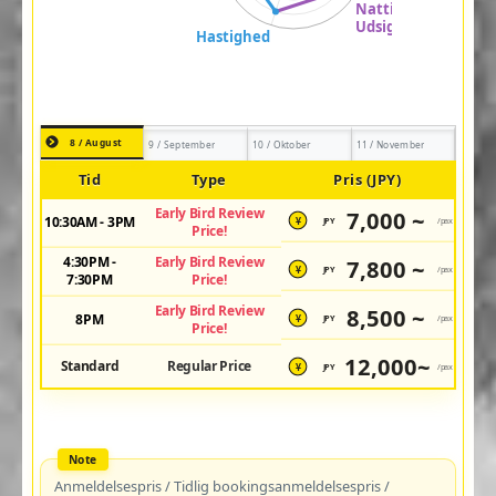
8 / August
9 / September
10 / Oktober
11 / November
Tid
Type
Pris (JPY)
Early Bird Review
7,000 ~
10:30AM - 3PM
JPY
/pax
¥
Price!
4:30PM -
Early Bird Review
7,800 ~
JPY
/pax
¥
7:30PM
Price!
Early Bird Review
8,500 ~
8PM
JPY
/pax
¥
Price!
12,000~
Standard
Regular Price
JPY
/pax
¥
Anmeldelsespris / Tidlig bookingsanmeldelsespris /