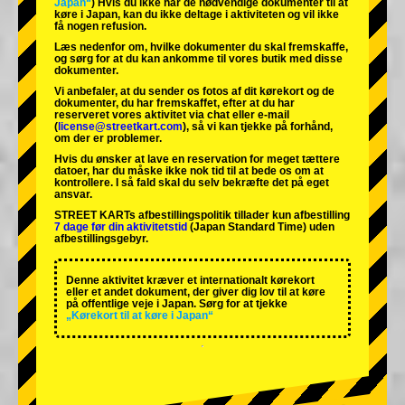
Japan“
) Hvis du ikke har de nødvendige dokumenter til at
køre i Japan, kan du ikke deltage i aktiviteten og vil ikke
få nogen refusion.
Læs nedenfor om, hvilke dokumenter du skal fremskaffe,
og sørg for at du kan ankomme til vores butik med disse
dokumenter.
Vi anbefaler, at du sender os fotos af dit kørekort og de
dokumenter, du har fremskaffet, efter at du har
reserveret vores aktivitet via chat eller e-mail
(
license@streetkart.com
), så vi kan tjekke på forhånd,
om der er problemer.
Hvis du ønsker at lave en reservation for meget tættere
datoer, har du måske ikke nok tid til at bede os om at
kontrollere. I så fald skal du selv bekræfte det på eget
ansvar.
STREET KARTs afbestillingspolitik tillader kun afbestilling
7 dage før din aktivitetstid
(Japan Standard Time) uden
afbestillingsgebyr.
Denne aktivitet kræver et internationalt kørekort
eller et andet dokument, der giver dig lov til at køre
på offentlige veje i Japan. Sørg for at tjekke
„Kørekort til at køre i Japan“