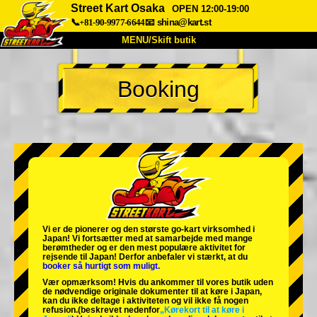
Street Kart Osaka
OPEN 12:00-19:00
📞+81-90-9977-6644
📧
shina@kart.st
MENU/Skift butik
TOP
Booking
Om
Specifikationer
Pris
Adgang
Stemme
FAQ
Virksomhed
Booking
Skift butik
Tokyo Shinagawa
Tokyo Akihabara#1
Tokyo Akihabara#2
Tokyo Shibuya
Vi er de
pionerer
og
den største go-kart virksomhed
i
Tokyo Shibuya Annex
Tokyo Bay
Japan! Vi fortsætter med at samarbejde med
mange
berømtheder
og er den
mest populære aktivitet
for
rejsende til Japan! Derfor anbefaler vi stærkt, at du
Tokyo Asakusa
Osaka
booker så hurtigt som muligt.
Vær opmærksom! Hvis du ankommer til vores butik uden
Okinawa
de nødvendige originale dokumenter til at køre i Japan,
kan du ikke deltage i aktiviteten og vil ikke få nogen
refusion.
(beskrevet nedenfor
„Kørekort til at køre i