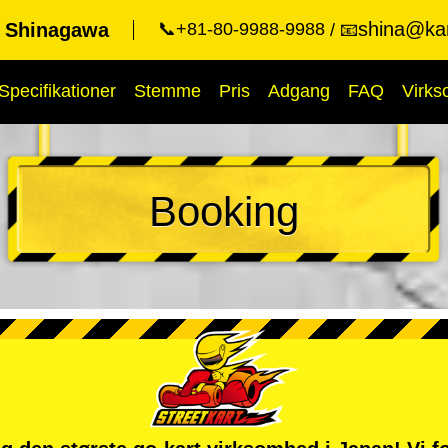
shina@kar
t Shinagawa
📞+81-80-9988-9988
📧
Specifikationer
Stemme
Pris
Adgang
FAQ
Virk
Booking