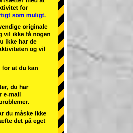
ortsætter med at
tivitet
for
tigt som muligt.
endige originale
g vil ikke få nogen
du ikke har de
ktiviteten og vil
for at du kan
ter, du har
r e-mail
 problemer.
har du måske ikke
ræfte det på eget