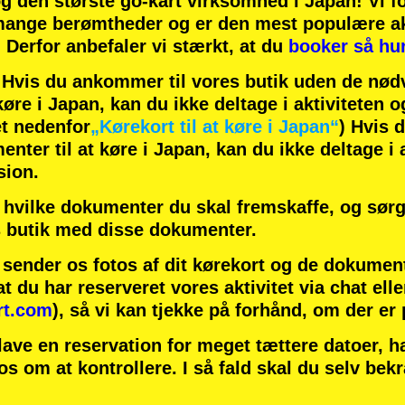
og
den største go-kart virksomhed
i Japan! Vi f
ange berømtheder
og er den
mest populære ak
! Derfor anbefaler vi stærkt, at du
booker så hur
is du ankommer til vores butik uden de nødv
øre i Japan, kan du ikke deltage i aktiviteten o
t nedenfor
„Kørekort til at køre i Japan“
) Hvis 
ter til at køre i Japan, kan du ikke deltage i a
sion.
hvilke dokumenter du skal fremskaffe, og sørg 
 butik med disse dokumenter.
u sender os fotos af dit kørekort og de dokumen
at du har reserveret vores aktivitet via chat elle
rt.com
), så vi kan tjekke på forhånd, om der er
lave en reservation for meget tættere datoer, 
 os om at kontrollere. I så fald skal du selv bek