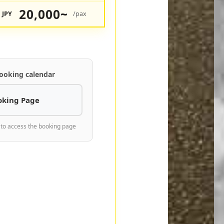
20,000~
JPY
/pax
ooking calendar
oking Page
 to access the booking page