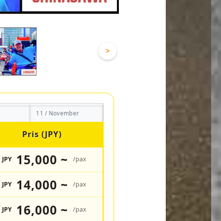
>
11 / November
Pris (JPY)
15,000 ~
JPY
/pax
14,000 ~
JPY
/pax
16,000 ~
JPY
/pax