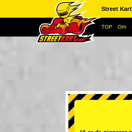
Street Kar
TOP
Om