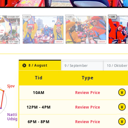
8 / August
9 / September
10 / Oktober
Tid
Type
10AM
Review Price
¥
12PM - 4PM
Review Price
¥
6PM - 8PM
Review Price
¥