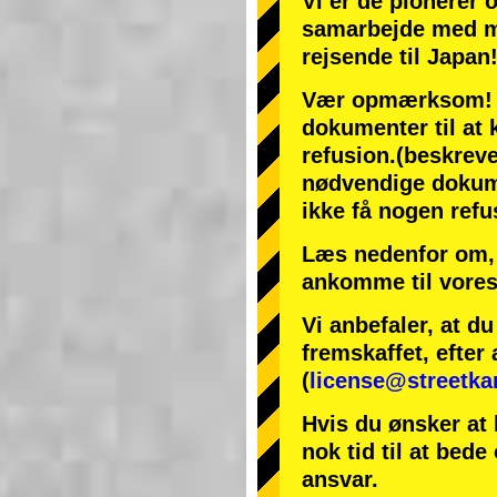
Vi er de
pionerer
samarbejde med
m
rejsende til Japan
Vær opmærksom! Hv
dokumenter til at k
refusion.
(beskreve
nødvendige dokumen
ikke få nogen refu
Læs nedenfor om, 
ankomme til vores
Vi anbefaler, at d
fremskaffet, efter 
(
license@streetka
Hvis du ønsker at 
nok tid til at bede
ansvar.