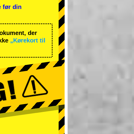
 før din
 dokument, der
ekke
„Kørekort til