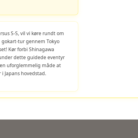
rsus S-S, vil vi køre rundt om
n gokart-tur gennem Tokyo
et! Kør forbi Shinagawa
under dette guidede eventyr
r en uforglemmelig måde at
r i Japans hovedstad.