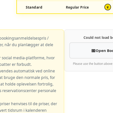
Standard
Regular Price
¥
Could not load b
 bookingsanmeldelsespris /
r, når du planlægger at dele
Open Bo
r social media-platforme, hvor
atter er forbudt.
Please use the button above
vendes automatisk ved online
at bruge den normale pris, for
t holde oplevelsen fortrolig,
s reservationscenter personale
iser henvises til de priser, der
hvert tidsrum i kalenderen