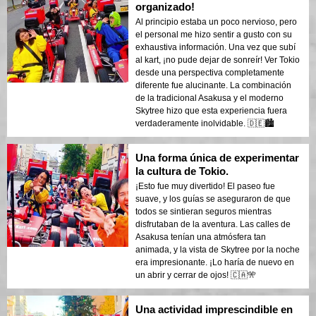
organizado!
Al principio estaba un poco nervioso, pero
el personal me hizo sentir a gusto con su
exhaustiva información. Una vez que subí
al kart, ¡no pude dejar de sonreír! Ver Tokio
desde una perspectiva completamente
diferente fue alucinante. La combinación
de la tradicional Asakusa y el moderno
Skytree hizo que esta experiencia fuera
verdaderamente inolvidable. 🇩🇪🏙️
Una forma única de experimentar
la cultura de Tokio.
¡Esto fue muy divertido! El paseo fue
suave, y los guías se aseguraron de que
todos se sintieran seguros mientras
disfrutaban de la aventura. Las calles de
Asakusa tenían una atmósfera tan
animada, y la vista de Skytree por la noche
era impresionante. ¡Lo haría de nuevo en
un abrir y cerrar de ojos! 🇨🇦🎌
Una actividad imprescindible en