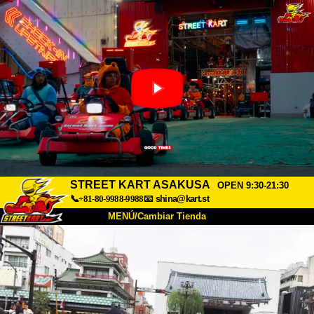
STREET KART ASAKUSA
OPEN 9:30-21:30
📞+81-80-9988-9988
📧
shina@kart.st
MENÚ/Cambiar Tienda
INICIO
Acerca de
Especificaciones
Precios
Acceso
Testimonios
Preguntas Frecuentes