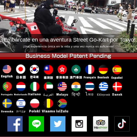
Empresa
Reservas
Cambiar Tienda
Tokyo Shinagawa
Tokyo Akihabara#1
Tokyo Akihabara#2
Tokyo Shibuya
¡Embárcate en una aventura Street Go-Kart por Tokyo!
Tokyo Shibuya Annex
Tokyo Bay
¡Una experiencia única en la vida y una vez nunca es suficiente!
Tokyo Asakusa
Osaka
Okinawa