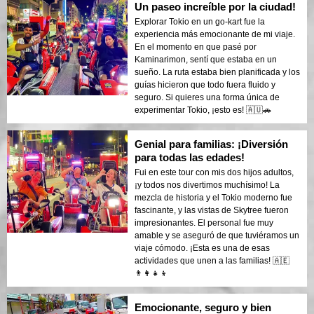
Un paseo increíble por la ciudad!
Explorar Tokio en un go-kart fue la
experiencia más emocionante de mi viaje.
En el momento en que pasé por
Kaminarimon, sentí que estaba en un
sueño. La ruta estaba bien planificada y los
guías hicieron que todo fuera fluido y
seguro. Si quieres una forma única de
experimentar Tokio, ¡esto es! 🇦🇺🚗
Genial para familias: ¡Diversión
para todas las edades!
Fui en este tour con mis dos hijos adultos,
¡y todos nos divertimos muchísimo! La
mezcla de historia y el Tokio moderno fue
fascinante, y las vistas de Skytree fueron
impresionantes. El personal fue muy
amable y se aseguró de que tuviéramos un
viaje cómodo. ¡Esta es una de esas
actividades que unen a las familias! 🇦🇪
👨‍👩‍👧‍👦
Emocionante, seguro y bien