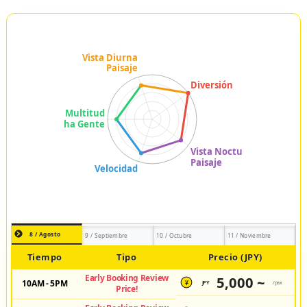
8 / Agosto
9 / Septiembre
10 / Octubre
11 / Noviembre
Tiempo
Tipo
Precio (JPY)
Early Booking Review
5,000 ~
10AM - 5PM
JPY
/pax
¥
Price!