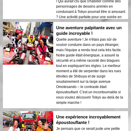
! Qui aurait cru que s'habiller comme des
personnages de dessins animés en
conduisant à Tokyo pourrait être si amusant
? Une activité parfaite pour une soirée en
amoureux ! 💕
Une aventure palpitante avec un
guide incroyable !
Quelle aventure ! Je n'étais pas sûr de
vouloir conduire dans un pays étranger,
mais l'équipe a rendu tout cela très facile.
Notre guide était énergique, a assuré la
sécurité et a même raconté des blagues
tout en expliquant les règles. Le meilleur
moment a été de serpenter dans les rues
étroites de Shibuya et de surgir
soudainement sur la large avenue
Omotesando – le contraste était
époustouflant. C'est un incontournable si
vous voulez découvrir Tokyo au-delà de la
simple marche !
Une expérience incroyablement
époustouflante !
Je pensais que ce serait juste une petite