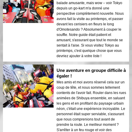
balade amusante, mais wow – voir Tokyo
depuis un go-kart m'a donné une
perspective complètement nouvelle. Nous
avons fait la visite au printemps, et passer
devant les cerisiers en fleurs le long
d'Omotesando ? Absolument à couper le
souffle. Notre guide était patient et
amusant, s'assurant que tout le monde se
sentait à l'aise. Si vous visitez Tokyo au
printemps, c'est quelque chose que vous
devriez ajouter à votre liste !
Une aventure en groupe difficile à
égaler !
Mes amis et moi avons réservé cela sur un
coup de tête, et nous sommes tellement
contents de l'avoir fait. Rouler dans les rues
animées de Shibuya ensemble, en saluant
les gens et en profitant du paysage urbain
néon, c'était une expérience incroyable. Le
personnel était super serviable, s'assurant
que nous comprenions tout avant de
prendre la route. Le meilleur moment ?
S'arrêter à un feu rouge et voir des