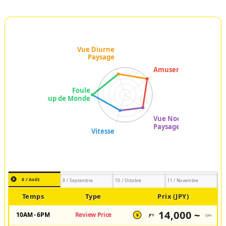
8 / Août
9 / Septembre
10 / Octobre
11 / Novembre
Temps
Type
Prix (JPY)
14,000 ~
10AM - 6PM
Review Price
JPY
/pax
¥