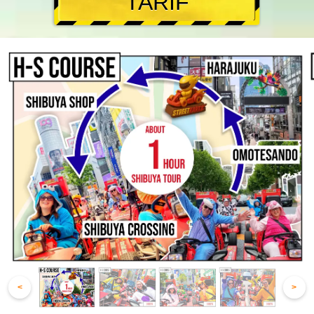
TARIF
<
>