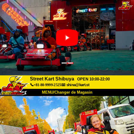
Street Kart Shibuya
OPEN 10:00-22:00
📞+81-80-9999-2525
📧
shina@kart.st
MENU/Changer de Magasin
ACCUEIL
À Propos
Caractéristiques
Tarifs
Accès
Avis
FAQ