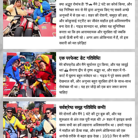
क्या अद्भुत रोमांच है! 🌴🚗 मैंने 2 घंटे का कोर्स किया, और
यह निश्चित रूप से मेरे द्वारा अनुभव किए गए सबसे अच्छे
अनुभवों में से एक था। शहर की रोशनी, समुद्र की हवा,
और कोकुसाई स्ट्रीट का जीवंत माहौल इसे अविस्मरणीय
बना देता है। गाइड शानदार था, हमेशा यह सुनिश्चित
करता था कि हम आरामदायक और सुरक्षित रहें जबकि
ऊर्जा ऊँची बनी रहे। अगर आप ओकिनावा में हैं, तो इस
सवारी को मत छोड़िए!
एक परफेक्ट डेट गतिविधि!
मेरे बॉयफ्रेंड और मैंने सूर्यास्त टूर किया, और यह जादुई
था! 🌅 सेनागा द्वीप से दृश्य अद्भुत था, और शहर में गो-
कार्ट में घूमना बहुत मजेदार था। गाइड ने पूरे समय हमारी
देखभाल की, और अनुभव बहुत सुरक्षित होने के साथ-साथ
रोमांचक भी था। यह हर जोड़े को एक बार जरूर करना
चाहिए!
सर्वश्रेष्ठ समूह गतिविधि कभी!
मेरे दोस्तों और मैंने 1 घंटे की टूर बुक की, और यह
शुरुआत से अंत तक पूरी मज़ा थी! 🎉 शहर में ड्राइव करते
समय सभी का हमें लहराना अविश्वसनीय था। हमारे गाइड
ने माहौल को ऊँचा रखा, और हमने ओकिनावा को एक
अनोखे तरीके से बहुत कुछ देखा। 10/10 फिर से करेंगे!