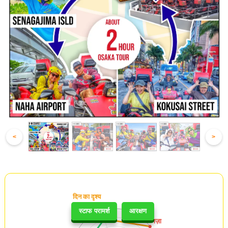
<
>
स्टाफ परामर्श
आरक्षण