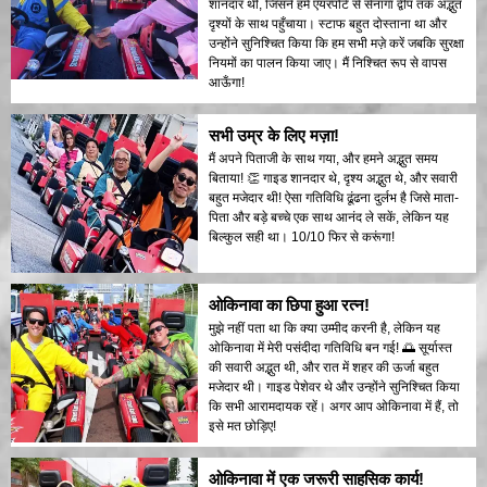
शानदार थी, जिसने हमें एयरपोर्ट से सेनागा द्वीप तक अद्भुत
दृश्यों के साथ पहुँचाया। स्टाफ बहुत दोस्ताना था और
उन्होंने सुनिश्चित किया कि हम सभी मज़े करें जबकि सुरक्षा
नियमों का पालन किया जाए। मैं निश्चित रूप से वापस
आऊँगा!
सभी उम्र के लिए मज़ा!
मैं अपने पिताजी के साथ गया, और हमने अद्भुत समय
बिताया! 👏 गाइड शानदार थे, दृश्य अद्भुत थे, और सवारी
बहुत मजेदार थी! ऐसा गतिविधि ढूंढना दुर्लभ है जिसे माता-
पिता और बड़े बच्चे एक साथ आनंद ले सकें, लेकिन यह
बिल्कुल सही था। 10/10 फिर से करूंगा!
ओकिनावा का छिपा हुआ रत्न!
मुझे नहीं पता था कि क्या उम्मीद करनी है, लेकिन यह
ओकिनावा में मेरी पसंदीदा गतिविधि बन गई! 🌅 सूर्यास्त
की सवारी अद्भुत थी, और रात में शहर की ऊर्जा बहुत
मजेदार थी। गाइड पेशेवर थे और उन्होंने सुनिश्चित किया
कि सभी आरामदायक रहें। अगर आप ओकिनावा में हैं, तो
इसे मत छोड़िए!
ओकिनावा में एक जरूरी साहसिक कार्य!