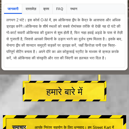
जानकारी
दस्तावेज़
क्रम
FAQ
स्थान
लगभग 2 घंटे। इस कोर्स O-M में, हम ओकिनावा द्वीप के केंद्र के आसपास और अधिक
ड्राइव करेंगे।ओकिनावा के शीर्ष स्थलों को सबसे रोमांचक तरीके से देखें! यह दो घंटे की
गो-कार्ट सवारी ओकिनावा की दुकान से शुरू होती है, फिर नाहा हवाई अड्डे के पास से तेज़ी
से गुजरती है, जिससे आपको विमानों के उड़ान भरने का दुर्लभ दृश्य मिलता है। इसके बाद,
सेनागा द्वीप की शानदार समुद्री सड़कों पर ड्राइव करें, जहाँ फ़िरोज़ा पानी एक चित्र-
परिपूर्ण सेटिंग बनाता है। अपने दौरे का अंत कोकुसाई स्ट्रीट के माध्यम से क्रूज़ करके
करें, जो ओकिनावा की संस्कृति और रात की जिंदगी का हलचल भरा दिल है।
हमारे बारे में
समाचार
आपके निरंतर सहयोग के लिए धन्यवाद। हम Street Kart में