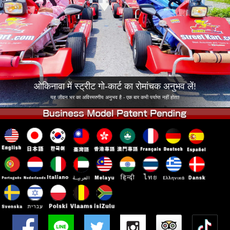
कंपनी
बुकिंग
शाखा बदलें
टोक्यो शिनागावा #1
टोक्यो अकीहबारा#1
टोक्यो अकीहबारा#2
टोक्यो शिबुया
टोक्यो शिबुया एनेक्स
टोक्यो बे
ओकिनावा में स्ट्रीट गो-कार्ट का रोमांचक अनुभव लें!
टोक्यो असाकुसा
ओसाका
यह जीवन भर का अविस्मरणीय अनुभव है - एक बार कभी पर्याप्त नहीं होता!
ओकिनावा