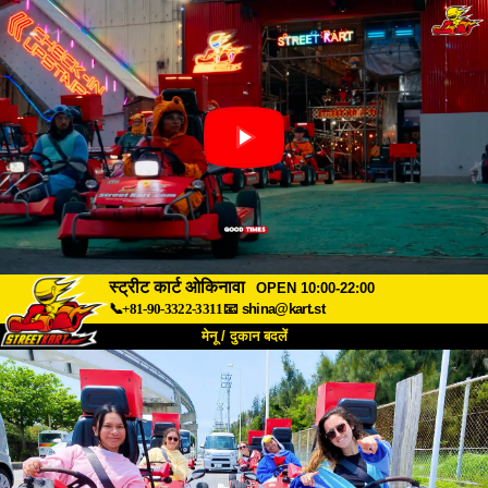
स्ट्रीट कार्ट ओकिनावा
OPEN 10:00-22:00
📞+81-90-3322-3311
📧
shina@kart.st
मेनू / दुकान बदलें
TOP
हमारे बारे में
विशेषताएँ
कीमत
पहुंच
वॉयस
FAQ