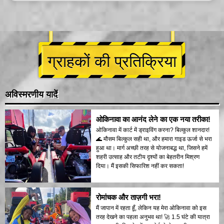
ग्राहकों की प्रतिक्रिया
अविस्मरणीय यादें
ओकिनावा का आनंद लेने का एक नया तरीका!
ओकिनावा में कार्ट में ड्राइविंग करना? बिल्कुल शानदार!
🌊 मौसम बिल्कुल सही था, और हमारा गाइड ऊर्जा से भरा
हुआ था। मार्ग अच्छी तरह से योजनाबद्ध था, जिसने हमें
शहरी उत्साह और तटीय दृश्यों का बेहतरीन मिश्रण
दिया। मैं इसकी सिफारिश नहीं कर सकता!
रोमांचक और ताज़गी भरा!
मैं जापान में रहता हूँ, लेकिन यह मेरा ओकिनावा को इस
तरह देखने का पहला अनुभव था! 🚀 1.5 घंटे की यात्रा