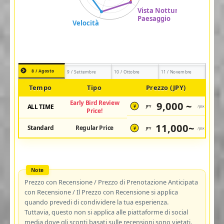
8 / Agosto
9 / Settembre
10 / Ottobre
11 / Novembre
Tempo
Tipo
Prezzo (JPY)
Early Bird Review
9,000 ~
ALL TIME
JPY
/pax
¥
Price!
11,000~
Standard
Regular Price
JPY
/pax
¥
Prezzo con Recensione / Prezzo di Prenotazione Anticipata
con Recensione / Il Prezzo con Recensione si applica
quando prevedi di condividere la tua esperienza.
Tuttavia, questo non si applica alle piattaforme di social
media dove gli sconti basati sulle recensioni sono vietati.