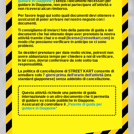
guidare in Giappone“
) senza i documenti necessari per
guidare in Giappone, non potrai partecipare all'attività e
non riceverai alcun rimborso.
Per favore leggi qui sotto quali documenti devi ottenere e
assicurati di poter arrivare nel nostro negozio con i
documenti.
Ti consigliamo di inviarci foto della patente di guida e dei
documenti che hai ottenuto dopo aver prenotato la nostra
attività tramite chat o e-mail (
license@streetkart.com
) in
modo che possiamo verificare in anticipo se ci sono
problemi.
Se desideri prenotare per date molto vicine, potresti non
avere abbastanza tempo per chiedere a noi di verificare.
In tal caso, dovrai confermare da solo sotto tua
responsabilità.
La politica di cancellazione di STREET KART consente di
annullare solo
7 giorni prima dell'orario dell'attività
(ora
standard giapponese) senza addebito di cancellazione.
Questa attività richiede una patente di guida
internazionale o un altro documento che ti permetta
di guidare su strade pubbliche in Giappone.
Assicurati di controllare il
„Patente di guida per
guidare in Giappone“