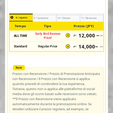
8 / Agosto
9 / Settembre
10 / Ottobre
11 / Novembre
Tempo
Tipo
Prezzo (JPY)
Early Bird Review
12,000 ~
ALL TIME
JPY
/pax
¥
Price!
14,000~
Standard
Regular Price
JPY
/pax
¥
Prezzo con Recensione / Prezzo di Prenotazione Anticipata
con Recensione / Il Prezzo con Recensione si applica
quando prevedi di condividere la tua esperienza.
Tuttavia, questo non si applica alle piattaforme di social
media dove gli sconti basati sulle recensioni sono vietati.
**Il Prezzo con Recensione viene applicato
automaticamente durante la prenotazione online. Se
desideri utilizzare il prezzo regolare, ad esempio, se