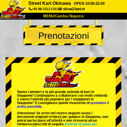
Street Kart Okinawa
OPEN 10:00-22:00
📞+81-90-3322-3311
📧
shina@kart.st
MENU/Cambia Negozio
INIZIO
Prenotazioni
Chi Siamo
Specifiche
Prezzo
Accesso
Recensioni
FAQ
Azienda
Prenotazioni
Cambia Negozio
Tokyo Shinagawa
Tokyo Akihabara#1
Tokyo Akihabara#2
Tokyo Shibuya
Siamo i
pionieri
e la
più grande azienda di kart
in
Tokyo Shibuya Annex
Tokyo Bay
Giappone! Continuiamo a collaborare con
molti celebrità
e siamo l'
attività più popolare
per i viaggiatori in
Giappone! Ti consigliamo quindi vivamente di
prenotare il
Tokyo Asakusa
Osaka
prima possibile.
Attenzione! Se arrivi nel nostro negozio senza i
Okinawa
documenti originali richiesti per guidare in Giappone, non
potrai partecipare all'attività e non riceverai alcun
rimborso.
(descritti di seguito
„Patente di guida per