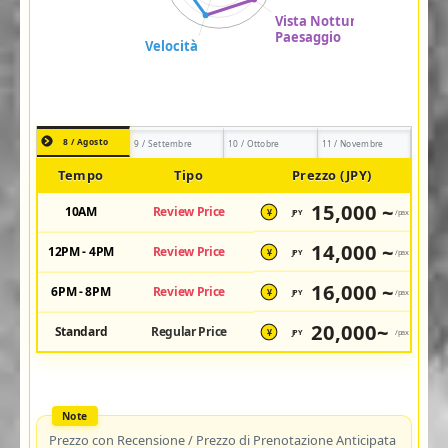
8 / Agosto
9 / Settembre
10 / Ottobre
11 / Novembre
Tempo
Tipo
Prezzo (JPY)
15,000 ~
10AM
Review Price
JPY
/pax
¥
14,000 ~
12PM - 4PM
Review Price
JPY
/pax
¥
16,000 ~
6PM - 8PM
Review Price
JPY
/pax
¥
20,000~
Standard
Regular Price
JPY
/pax
¥
Prezzo con Recensione / Prezzo di Prenotazione Anticipata