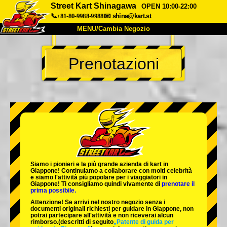
Street Kart Shinagawa
OPEN 10:00-22:00
📞+81-80-9988-9988
📧
shina@kart.st
MENU/Cambia Negozio
INIZIO
Prenotazioni
Chi Siamo
Specifiche
Prezzo
Accesso
Recensioni
FAQ
Azienda
Prenotazioni
Cambia Negozio
Tokyo Shinagawa
Tokyo Akihabara#1
Tokyo Akihabara#2
Tokyo Shibuya
Siamo i
pionieri
e la
più grande azienda di kart
in
Tokyo Shibuya Annex
Tokyo Bay
Giappone! Continuiamo a collaborare con
molti celebrità
e siamo l'
attività più popolare
per i viaggiatori in
Giappone! Ti consigliamo quindi vivamente di
prenotare il
Tokyo Asakusa
Osaka
prima possibile.
Attenzione! Se arrivi nel nostro negozio senza i
Okinawa
documenti originali richiesti per guidare in Giappone, non
potrai partecipare all'attività e non riceverai alcun
rimborso.
(descritti di seguito
„Patente di guida per