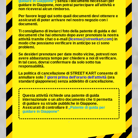
guidare in Giappone“
) senza i documenti necessari per
guidare in Giappone, non potrai partecipare all'attività e
non riceverai alcun rimborso.
Per favore leggi qui sotto quali documenti devi ottenere e
assicurati di poter arrivare nel nostro negozio con i
documenti.
Ti consigliamo di inviarci foto della patente di guida e dei
documenti che hai ottenuto dopo aver prenotato la nostra
attività tramite chat o e-mail (
license@streetkart.com
) in
modo che possiamo verificare in anticipo se ci sono
problemi.
Se desideri prenotare per date molto vicine, potresti non
avere abbastanza tempo per chiedere a noi di verificare.
In tal caso, dovrai confermare da solo sotto tua
responsabilità.
La politica di cancellazione di STREET KART consente di
annullare solo
7 giorni prima dell'orario dell'attività
(ora
standard giapponese) senza addebito di cancellazione.
Questa attività richiede una patente di guida
internazionale o un altro documento che ti permetta
di guidare su strade pubbliche in Giappone.
Assicurati di controllare il
„Patente di guida per
guidare in Giappone“