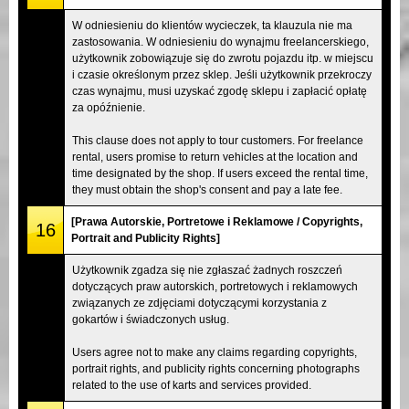
W odniesieniu do klientów wycieczek, ta klauzula nie ma
zastosowania. W odniesieniu do wynajmu freelancerskiego,
użytkownik zobowiązuje się do zwrotu pojazdu itp. w miejscu
i czasie określonym przez sklep. Jeśli użytkownik przekroczy
czas wynajmu, musi uzyskać zgodę sklepu i zapłacić opłatę
za opóźnienie.
This clause does not apply to tour customers. For freelance
rental, users promise to return vehicles at the location and
time designated by the shop. If users exceed the rental time,
they must obtain the shop's consent and pay a late fee.
[Prawa Autorskie, Portretowe i Reklamowe / Copyrights,
16
Portrait and Publicity Rights]
Użytkownik zgadza się nie zgłaszać żadnych roszczeń
dotyczących praw autorskich, portretowych i reklamowych
związanych ze zdjęciami dotyczącymi korzystania z
gokartów i świadczonych usług.
Users agree not to make any claims regarding copyrights,
portrait rights, and publicity rights concerning photographs
related to the use of karts and services provided.