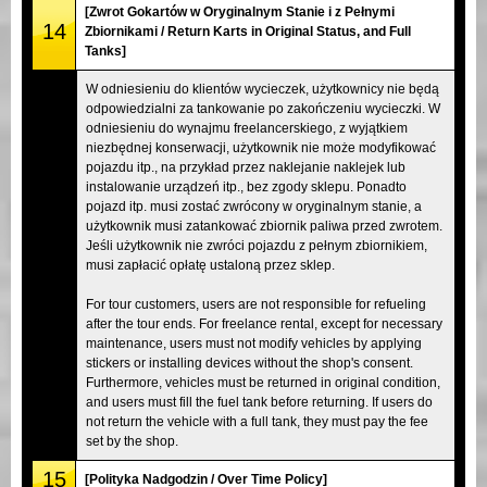
[Zwrot Gokartów w Oryginalnym Stanie i z Pełnymi
14
Zbiornikami / Return Karts in Original Status, and Full
Tanks]
W odniesieniu do klientów wycieczek, użytkownicy nie będą
odpowiedzialni za tankowanie po zakończeniu wycieczki. W
odniesieniu do wynajmu freelancerskiego, z wyjątkiem
niezbędnej konserwacji, użytkownik nie może modyfikować
pojazdu itp., na przykład przez naklejanie naklejek lub
instalowanie urządzeń itp., bez zgody sklepu. Ponadto
pojazd itp. musi zostać zwrócony w oryginalnym stanie, a
użytkownik musi zatankować zbiornik paliwa przed zwrotem.
Jeśli użytkownik nie zwróci pojazdu z pełnym zbiornikiem,
musi zapłacić opłatę ustaloną przez sklep.
For tour customers, users are not responsible for refueling
after the tour ends. For freelance rental, except for necessary
maintenance, users must not modify vehicles by applying
stickers or installing devices without the shop's consent.
Furthermore, vehicles must be returned in original condition,
and users must fill the fuel tank before returning. If users do
not return the vehicle with a full tank, they must pay the fee
set by the shop.
15
[Polityka Nadgodzin / Over Time Policy]