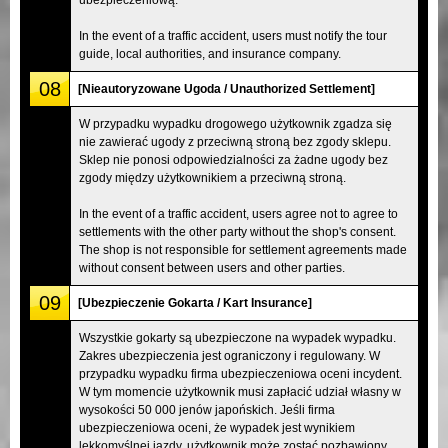
In the event of a traffic accident, users must notify the tour
guide, local authorities, and insurance company.
08
[Nieautoryzowane Ugoda / Unauthorized Settlement]
W przypadku wypadku drogowego użytkownik zgadza się
nie zawierać ugody z przeciwną stroną bez zgody sklepu.
Sklep nie ponosi odpowiedzialności za żadne ugody bez
zgody między użytkownikiem a przeciwną stroną.
In the event of a traffic accident, users agree not to agree to
settlements with the other party without the shop's consent.
The shop is not responsible for settlement agreements made
without consent between users and other parties.
09
[Ubezpieczenie Gokarta / Kart Insurance]
Wszystkie gokarty są ubezpieczone na wypadek wypadku.
Zakres ubezpieczenia jest ograniczony i regulowany. W
przypadku wypadku firma ubezpieczeniowa oceni incydent.
W tym momencie użytkownik musi zapłacić udział własny w
wysokości 50 000 jenów japońskich. Jeśli firma
ubezpieczeniowa oceni, że wypadek jest wynikiem
lekkomyślnej jazdy, użytkownik może zostać pozbawiony