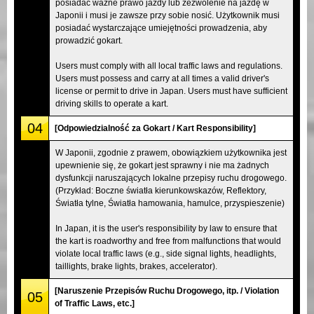
posiadać ważne prawo jazdy lub zezwolenie na jazdę w
Japonii i musi je zawsze przy sobie nosić. Użytkownik musi
posiadać wystarczające umiejętności prowadzenia, aby
prowadzić gokart.
Users must comply with all local traffic laws and regulations.
Users must possess and carry at all times a valid driver's
license or permit to drive in Japan. Users must have sufficient
driving skills to operate a kart.
04
[Odpowiedzialność za Gokart / Kart Responsibility]
W Japonii, zgodnie z prawem, obowiązkiem użytkownika jest
upewnienie się, że gokart jest sprawny i nie ma żadnych
dysfunkcji naruszających lokalne przepisy ruchu drogowego.
(Przykład: Boczne światła kierunkowskazów, Reflektory,
Światła tylne, Światła hamowania, hamulce, przyspieszenie)
In Japan, it is the user's responsibility by law to ensure that
the kart is roadworthy and free from malfunctions that would
violate local traffic laws (e.g., side signal lights, headlights,
taillights, brake lights, brakes, accelerator).
[Naruszenie Przepisów Ruchu Drogowego, itp. / Violation
05
of Traffic Laws, etc.]