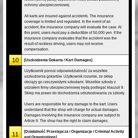
ochrony ubezpieczeniowej.
All karts are insured against accidents. The insurance
coverage is limited and regulated. In the event of an
accident, the insurance company will evaluate the case. At
this point, users must pay a deductible of 50,000 yen. If the
insurance company evaluates that the accident was the
result of reckless driving, users may not receive
compensation.
10
[Uszkodzenia Gokarta / Kart Damages]
Użytkownik ponosi odpowiedzialność za wszelkie
uszkodzenia gokartów. Użytkownik rozumie, że sklep
obciąży go rzeczywistymi szkodami. Wszelkie szkody z
udziałem firmy ubezpieczeniowej będą podlegać klauzuli 9.
Sklep ma prawo do dochodzenia odszkodowania za szkody.
Users are responsible for any damage to the kart. Users
understand that the shop will charge for actual damages.
Damages involving the insurance company are subject to
Article 9. The shop has the right to claim damages.
[Działalność Przestępcza i Organizacje / Criminal Activity
11
and Organizations]