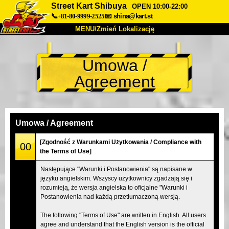
Street Kart Shibuya
OPEN 10:00-22:00
📞+81-80-9999-2525
📧
shina@kart.st
MENU/Zmień Lokalizację
TOP
Umowa /
O nas
Specyfikacja
Cena
Agreement
Dojazd
Opinie
FAQ
Firma
Rezerwacja
Zmień Lokalizację
Umowa / Agreement
Tokyo Shinagawa
Tokyo Akihabara#1
[Zgodność z Warunkami Użytkowania / Compliance with
00
the Terms of Use]
Tokyo Akihabara#2
Tokyo Shibuya
Następujące "Warunki i Postanowienia" są napisane w
Tokyo Shibuya Annex
Tokyo Bay
języku angielskim. Wszyscy użytkownicy zgadzają się i
rozumieją, że wersja angielska to oficjalne "Warunki i
Tokyo Asakusa
Osaka
Postanowienia nad każdą przetłumaczoną wersją.
Okinawa
The following "Terms of Use" are written in English. All users
agree and understand that the English version is the official