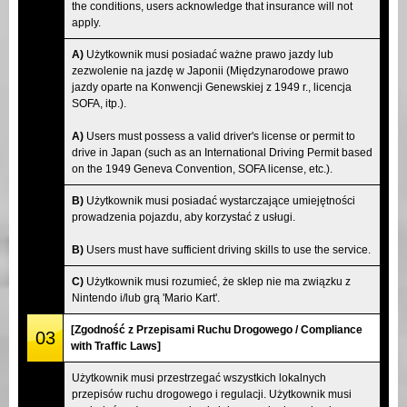
the conditions, users acknowledge that insurance will not
apply.
A)
Użytkownik musi posiadać ważne prawo jazdy lub
zezwolenie na jazdę w Japonii (Międzynarodowe prawo
jazdy oparte na Konwencji Genewskiej z 1949 r., licencja
SOFA, itp.).
A)
Users must possess a valid driver's license or permit to
drive in Japan (such as an International Driving Permit based
on the 1949 Geneva Convention, SOFA license, etc.).
B)
Użytkownik musi posiadać wystarczające umiejętności
prowadzenia pojazdu, aby korzystać z usługi.
B)
Users must have sufficient driving skills to use the service.
C)
Użytkownik musi rozumieć, że sklep nie ma związku z
Nintendo i/lub grą 'Mario Kart'.
[Zgodność z Przepisami Ruchu Drogowego / Compliance
03
with Traffic Laws]
Użytkownik musi przestrzegać wszystkich lokalnych
przepisów ruchu drogowego i regulacji. Użytkownik musi