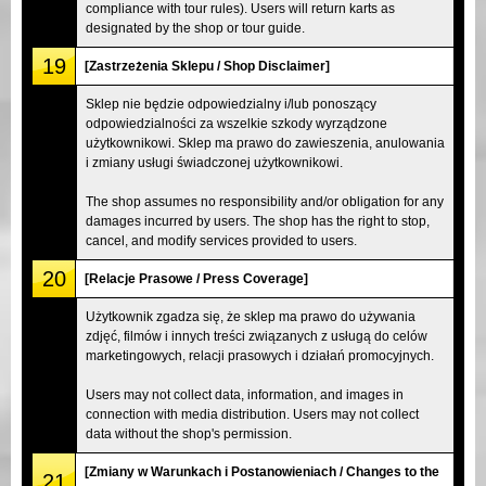
compliance with tour rules). Users will return karts as
designated by the shop or tour guide.
19
[Zastrzeżenia Sklepu / Shop Disclaimer]
Sklep nie będzie odpowiedzialny i/lub ponoszący
odpowiedzialności za wszelkie szkody wyrządzone
użytkownikowi. Sklep ma prawo do zawieszenia, anulowania
i zmiany usługi świadczonej użytkownikowi.
The shop assumes no responsibility and/or obligation for any
damages incurred by users. The shop has the right to stop,
cancel, and modify services provided to users.
20
[Relacje Prasowe / Press Coverage]
Użytkownik zgadza się, że sklep ma prawo do używania
zdjęć, filmów i innych treści związanych z usługą do celów
marketingowych, relacji prasowych i działań promocyjnych.
Users may not collect data, information, and images in
connection with media distribution. Users may not collect
data without the shop's permission.
[Zmiany w Warunkach i Postanowieniach / Changes to the
21