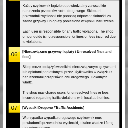
Każdy użytkownik będzie odpowiedzialny za wszelkie
naruszenia przepisów ruchu drogowego. Sklep ani
przewodnik wycieczki nie ponoszą odpowiedzialności za
żadne grzywny lub opłaty poniesione w wyniku naruszenia.
Each user is responsible for any traffic violations. The shop
or tour guide is not responsible for fines or fees incurred due
to violations.
[Nierozwiązane grzywny i opłaty / Unresolved fines and
06
fees]
Sklep może obciążyć wszelkimi nierozwiązanymi grzywnami
lub opłatami poniesionymi przez użytkownika w związku z
naruszeniami przepisów ruchu drogowego u lokalnych
władz.
The shop may charge users for unresolved fines or fees
incurred regarding traffic violations with local authorities.
07
[Wypadki Drogowe / Traffic Accidents]
W przypadku wypadku drogowego użytkownik musi
powiadomić przewodnika wycieczki, lokalne władze i firmę
ubezpieczeniową.