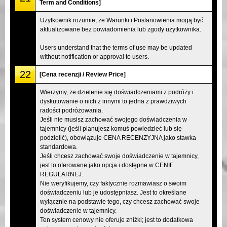
Term and Conditions]
Użytkownik rozumie, że Warunki i Postanowienia mogą być
aktualizowane bez powiadomienia lub zgody użytkownika.
Users understand that the terms of use may be updated
without notification or approval to users.
22
[Cena recenzji / Review Price]
Wierzymy, że dzielenie się doświadczeniami z podróży i
dyskutowanie o nich z innymi to jedna z prawdziwych
radości podróżowania.
Jeśli nie musisz zachować swojego doświadczenia w
tajemnicy (jeśli planujesz komuś powiedzieć lub się
podzielić), obowiązuje CENA RECENZYJNA jako stawka
standardowa.
Jeśli chcesz zachować swoje doświadczenie w tajemnicy,
jest to oferowane jako opcja i dostępne w CENIE
REGULARNEJ.
Nie weryfikujemy, czy faktycznie rozmawiasz o swoim
doświadczeniu lub je udostępniasz. Jest to określane
wyłącznie na podstawie tego, czy chcesz zachować swoje
doświadczenie w tajemnicy.
Ten system cenowy nie oferuje zniżki; jest to dodatkowa