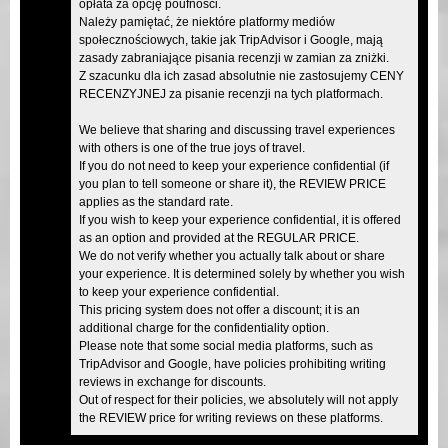
opłata za opcję poufności.
Należy pamiętać, że niektóre platformy mediów
społecznościowych, takie jak TripAdvisor i Google, mają
zasady zabraniające pisania recenzji w zamian za zniżki.
Z szacunku dla ich zasad absolutnie nie zastosujemy CENY
RECENZYJNEJ za pisanie recenzji na tych platformach.
We believe that sharing and discussing travel experiences
with others is one of the true joys of travel.
If you do not need to keep your experience confidential (if
you plan to tell someone or share it), the REVIEW PRICE
applies as the standard rate.
If you wish to keep your experience confidential, it is offered
as an option and provided at the REGULAR PRICE.
We do not verify whether you actually talk about or share
your experience. It is determined solely by whether you wish
to keep your experience confidential.
This pricing system does not offer a discount; it is an
additional charge for the confidentiality option.
Please note that some social media platforms, such as
TripAdvisor and Google, have policies prohibiting writing
reviews in exchange for discounts.
Out of respect for their policies, we absolutely will not apply
the REVIEW price for writing reviews on these platforms.