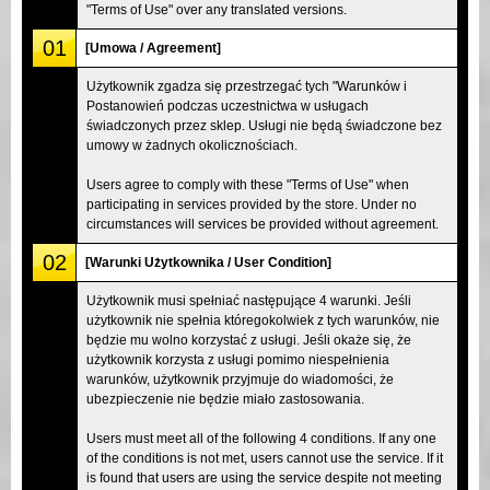
"Terms of Use" over any translated versions.
01
[Umowa / Agreement]
Użytkownik zgadza się przestrzegać tych "Warunków i
Postanowień podczas uczestnictwa w usługach
świadczonych przez sklep. Usługi nie będą świadczone bez
umowy w żadnych okolicznościach.
Users agree to comply with these "Terms of Use" when
participating in services provided by the store. Under no
circumstances will services be provided without agreement.
02
[Warunki Użytkownika / User Condition]
Użytkownik musi spełniać następujące 4 warunki. Jeśli
użytkownik nie spełnia któregokolwiek z tych warunków, nie
będzie mu wolno korzystać z usługi. Jeśli okaże się, że
użytkownik korzysta z usługi pomimo niespełnienia
warunków, użytkownik przyjmuje do wiadomości, że
ubezpieczenie nie będzie miało zastosowania.
Users must meet all of the following 4 conditions. If any one
of the conditions is not met, users cannot use the service. If it
is found that users are using the service despite not meeting