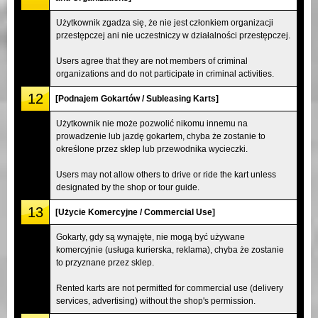
Użytkownik zgadza się, że nie jest członkiem organizacji
przestępczej ani nie uczestniczy w działalności przestępczej.
Users agree that they are not members of criminal
organizations and do not participate in criminal activities.
12
[Podnajem Gokartów / Subleasing Karts]
Użytkownik nie może pozwolić nikomu innemu na
prowadzenie lub jazdę gokartem, chyba że zostanie to
określone przez sklep lub przewodnika wycieczki.
Users may not allow others to drive or ride the kart unless
designated by the shop or tour guide.
13
[Użycie Komercyjne / Commercial Use]
Gokarty, gdy są wynajęte, nie mogą być używane
komercyjnie (usługa kurierska, reklama), chyba że zostanie
to przyznane przez sklep.
Rented karts are not permitted for commercial use (delivery
services, advertising) without the shop's permission.