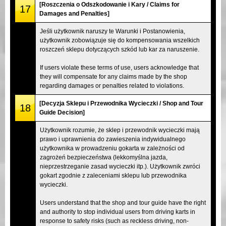
[Roszczenia o Odszkodowanie i Kary / Claims for
17
Damages and Penalties]
Jeśli użytkownik naruszy te Warunki i Postanowienia,
użytkownik zobowiązuje się do kompensowania wszelkich
roszczeń sklepu dotyczących szkód lub kar za naruszenie.
If users violate these terms of use, users acknowledge that
they will compensate for any claims made by the shop
regarding damages or penalties related to violations.
[Decyzja Sklepu i Przewodnika Wycieczki / Shop and Tour
18
Guide Decision]
Użytkownik rozumie, że sklep i przewodnik wycieczki mają
prawo i uprawnienia do zawieszenia indywidualnego
użytkownika w prowadzeniu gokarta w zależności od
zagrożeń bezpieczeństwa (lekkomyślna jazda,
nieprzestrzeganie zasad wycieczki itp.). Użytkownik zwróci
gokart zgodnie z zaleceniami sklepu lub przewodnika
wycieczki.
Users understand that the shop and tour guide have the right
and authority to stop individual users from driving karts in
response to safety risks (such as reckless driving, non-