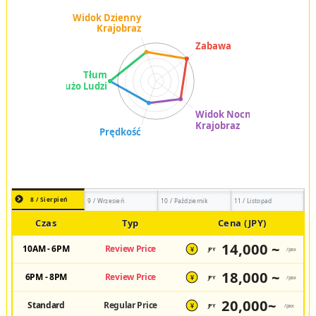
8 / Sierpień
9 / Wrzesień
10 / Październik
11 / Listopad
Czas
Typ
Cena (JPY)
14,000 ~
10AM - 6PM
Review Price
JPY
/pax
¥
18,000 ~
6PM - 8PM
Review Price
JPY
/pax
¥
20,000~
Standard
Regular Price
JPY
/pax
¥