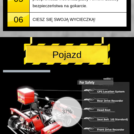
bezpieczeństwa na gokarcie.
06
CIESZ SIĘ SWOJĄ WYCIECZKĄ!
Pojazd
37%