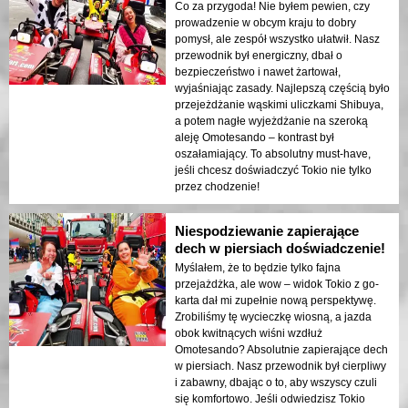
Co za przygoda! Nie byłem pewien, czy
prowadzenie w obcym kraju to dobry
pomysł, ale zespół wszystko ułatwił. Nasz
przewodnik był energiczny, dbał o
bezpieczeństwo i nawet żartował,
wyjaśniając zasady. Najlepszą częścią było
przejeżdżanie wąskimi uliczkami Shibuya,
a potem nagłe wyjeżdżanie na szeroką
aleję Omotesando – kontrast był
oszałamiający. To absolutny must-have,
jeśli chcesz doświadczyć Tokio nie tylko
przez chodzenie!
Niespodziewanie zapierające
dech w piersiach doświadczenie!
Myślałem, że to będzie tylko fajna
przejażdżka, ale wow – widok Tokio z go-
karta dał mi zupełnie nową perspektywę.
Zrobiliśmy tę wycieczkę wiosną, a jazda
obok kwitnących wiśni wzdłuż
Omotesando? Absolutnie zapierające dech
w piersiach. Nasz przewodnik był cierpliwy
i zabawny, dbając o to, aby wszyscy czuli
się komfortowo. Jeśli odwiedzisz Tokio