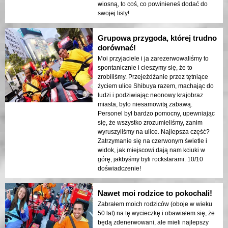
wiosną, to coś, co powinieneś dodać do
swojej listy!
Grupowa przygoda, której trudno
dorównać!
Moi przyjaciele i ja zarezerwowaliśmy to
spontanicznie i cieszymy się, że to
zrobiliśmy. Przejeżdżanie przez tętniące
życiem ulice Shibuya razem, machając do
ludzi i podziwiając neonowy krajobraz
miasta, było niesamowitą zabawą.
Personel był bardzo pomocny, upewniając
się, że wszystko zrozumieliśmy, zanim
wyruszyliśmy na ulice. Najlepsza część?
Zatrzymanie się na czerwonym świetle i
widok, jak miejscowi dają nam kciuki w
górę, jakbyśmy byli rockstarami. 10/10
doświadczenie!
Nawet moi rodzice to pokochali!
Zabrałem moich rodziców (oboje w wieku
50 lat) na tę wycieczkę i obawiałem się, że
będą zdenerwowani, ale mieli najlepszy