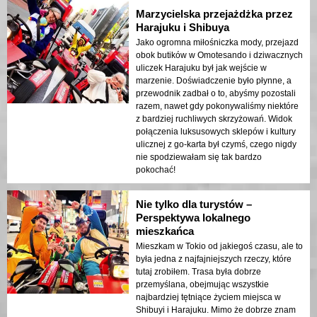
Marzycielska przejażdżka przez
Harajuku i Shibuya
Jako ogromna miłośniczka mody, przejazd
obok butików w Omotesando i dziwacznych
uliczek Harajuku był jak wejście w
marzenie. Doświadczenie było płynne, a
przewodnik zadbał o to, abyśmy pozostali
razem, nawet gdy pokonywaliśmy niektóre
z bardziej ruchliwych skrzyżowań. Widok
połączenia luksusowych sklepów i kultury
ulicznej z go-karta był czymś, czego nigdy
nie spodziewałam się tak bardzo
pokochać!
Nie tylko dla turystów –
Perspektywa lokalnego
mieszkańca
Mieszkam w Tokio od jakiegoś czasu, ale to
była jedna z najfajniejszych rzeczy, które
tutaj zrobiłem. Trasa była dobrze
przemyślana, obejmując wszystkie
najbardziej tętniące życiem miejsca w
Shibuyi i Harajuku. Mimo że dobrze znam