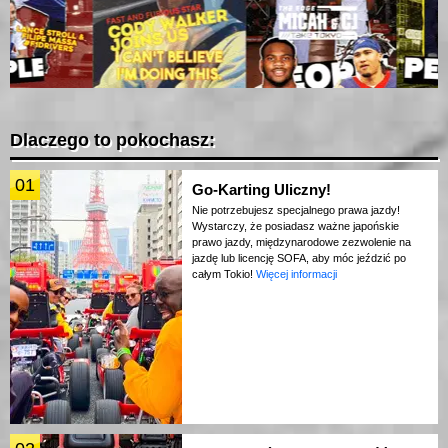
Dlaczego to pokochasz:
01
Go-Karting Uliczny!
Nie potrzebujesz specjalnego prawa jazdy!
Wystarczy, że posiadasz ważne japońskie
prawo jazdy, międzynarodowe zezwolenie na
jazdę lub licencję SOFA, aby móc jeździć po
całym Tokio!
Więcej informacji