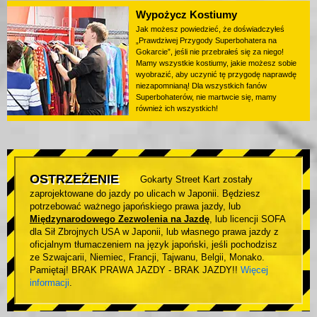
Wypożycz Kostiumy
Jak możesz powiedzieć, że doświadczyłeś
„Prawdziwej Przygody Superbohatera na
Gokarcie”, jeśli nie przebrałeś się za niego!
Mamy wszystkie kostiumy, jakie możesz sobie
wyobrazić, aby uczynić tę przygodę naprawdę
niezapomnianą! Dla wszystkich fanów
Superbohaterów, nie martwcie się, mamy
również ich wszystkich!
OSTRZEŻENIE
Gokarty Street Kart zostały
zaprojektowane do jazdy po ulicach w Japonii. Będziesz
potrzebować ważnego japońskiego prawa jazdy, lub
Międzynarodowego Zezwolenia na Jazdę
, lub licencji SOFA
dla Sił Zbrojnych USA w Japonii, lub własnego prawa jazdy z
oficjalnym tłumaczeniem na język japoński, jeśli pochodzisz
ze Szwajcarii, Niemiec, Francji, Tajwanu, Belgii, Monako.
Pamiętaj! BRAK PRAWA JAZDY - BRAK JAZDY!!
Więcej
informacji
.