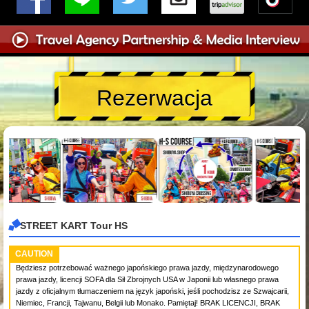
Rezerwacja
STREET KART Tour HS
CAUTION
Będziesz potrzebować ważnego japońskiego prawa jazdy, międzynarodowego
prawa jazdy, licencji SOFA dla Sił Zbrojnych USA w Japonii lub własnego prawa
jazdy z oficjalnym tłumaczeniem na język japoński, jeśli pochodzisz ze Szwajcarii,
Niemiec, Francji, Tajwanu, Belgii lub Monako. Pamiętaj! BRAK LICENCJI, BRAK