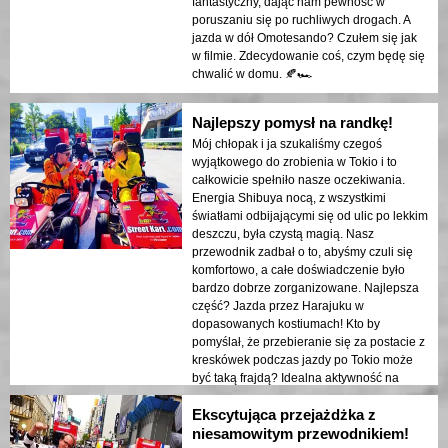
fantastyczny, dając nam pewność w
poruszaniu się po ruchliwych drogach. A
jazda w dół Omotesando? Czułem się jak
w filmie. Zdecydowanie coś, czym będę się
chwalić w domu. 🍂🏎️
Najlepszy pomysł na randkę!
Mój chłopak i ja szukaliśmy czegoś
wyjątkowego do zrobienia w Tokio i to
całkowicie spełniło nasze oczekiwania.
Energia Shibuya nocą, z wszystkimi
światłami odbijającymi się od ulic po lekkim
deszczu, była czystą magią. Nasz
przewodnik zadbał o to, abyśmy czuli się
komfortowo, a całe doświadczenie było
bardzo dobrze zorganizowane. Najlepsza
część? Jazda przez Harajuku w
dopasowanych kostiumach! Kto by
pomyślał, że przebieranie się za postacie z
kreskówek podczas jazdy po Tokio może
być taką frajdą? Idealna aktywność na
randkę! 💕
Ekscytująca przejażdżka z
niesamowitym przewodnikiem!