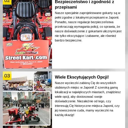
02
Bezpieczeństwo i zgodność z
przepisami
Nasze specjalnie zaprojektowane gokarty są w
pełni zgodne z lokalnymi przepisami w Japonii.
Ponadto, nasze regulacje bezpieczeństwa
przekraczają wymagania policji, co sprawia, że
nasze doświadczenie z gokartami ulicznymi jest
nie tylko ekscytujące i zabawne, ale również
bardzo bezpieczne.
03
Wiele Ekscytujących Opcji!
Nasze wycieczki zabiorą Cię do wszystkich
ulubionych miejsc w Japonii! Z szeroką gamą
lokalizacji w największych miastach, znajdziesz
wiele opcji, aby dostosować swoje
doświadczenie. Niezależnie od tego, czy
interesują Cię historyczne miejsca Japonii, czy
jej nowoczesne cuda, mamy wycieczki na
każdą okazję!