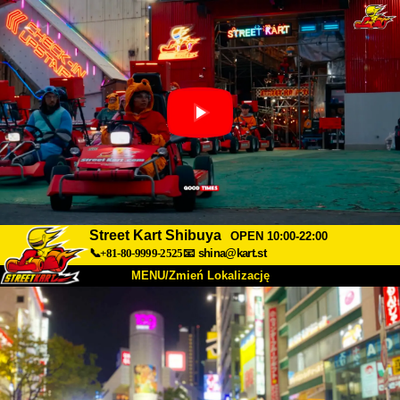
Street Kart Shibuya
OPEN 10:00-22:00
📞+81-80-9999-2525
📧
shina@kart.st
MENU/Zmień Lokalizację
TOP
O nas
Specyfikacja
Cena
Dojazd
Opinie
FAQ