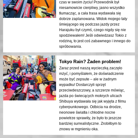
czas w swoim życiu! Przewodnik był
niesamowicie cierpliwy, jasno wszystko
tłumacząc, a cała trasa wydawała się
dobrze zaplanowana. Widok mojego taty
śmiejącego się podczas jazdy przez
Harajuku był czymś, czego nigdy się nie
spodziewałem! Jeśli odwiedzasz Tokio z
rodziną, to jest coś zabawnego i innego do
spróbowania.
Tokyo Rain? Żaden problem!
Zaraz przed naszą wycieczką zaczęło
mżyć, i pomyślałem, że doświadczenie
może być zepsute – ale w żadnym
wypadku! Dostarczyli sprzęt
przeciwdeszczowy, a szczerze mówiąc,
jazda po świecących mokrych ulicach
Shibuya wydawała się jak wyjęta z filmu
cyberpunkowego. Odbicia na drodze,
neonowe światła i chłodne nocne
powietrze sprawiły, że było to jeszcze
bardziej surrealistyczne. Zrobiłbym to
znowu w mgnieniu oka.